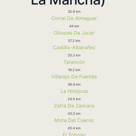
35.6 km
Corral De Almaguer
44 km
Olivares De Jucar
57.2 km
Castillo-Albarañez
20.2 km
Tarancon
19.2 km
Villarejo De Fuentes
38.9 km
La Hinojosa
24.5 km
Zafra De Zancara
43.2 km
Mota Del Cuervo
45.4 km
El Toboso