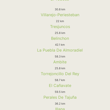
30.8 km
Villarejo-Periesteban
22 km
Tresjuncos
25.8 km
Belinchon
42.1 km
La Puebla De Almoradiel
58.3 km
Ambite
25.8 km
Torrejoncillo Del Rey
58.7 km
El Cañavate
59.5 km
Perales De Tajuña
36.2 km
Illana