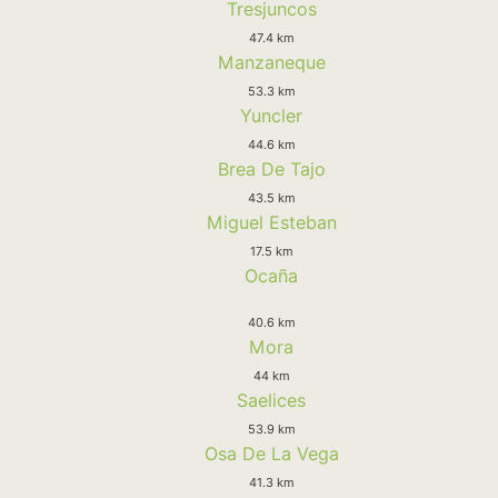
Tresjuncos
47.4 km
Manzaneque
53.3 km
Yuncler
44.6 km
Brea De Tajo
43.5 km
Miguel Esteban
17.5 km
Ocaña
40.6 km
Mora
44 km
Saelices
53.9 km
Osa De La Vega
41.3 km