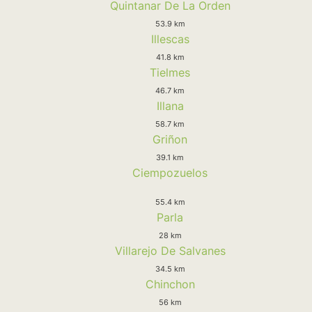
Quintanar De La Orden
53.9 km
Illescas
41.8 km
Tielmes
46.7 km
Illana
58.7 km
Griñon
39.1 km
Ciempozuelos
55.4 km
Parla
28 km
Villarejo De Salvanes
34.5 km
Chinchon
56 km