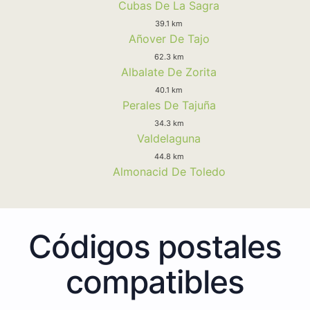
Cubas De La Sagra
39.1 km
Añover De Tajo
62.3 km
Albalate De Zorita
40.1 km
Perales De Tajuña
34.3 km
Valdelaguna
44.8 km
Almonacid De Toledo
Códigos postales
compatibles