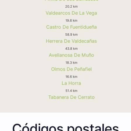
20.2 km
Valdearcos De La Vega
19.6 km
Castro De Fuentidueña
58.9 km
Herrera De Valdecañas
43.8 km
Avellanosa De Muño
18.3 km
Olmos De Peñafiel
16.6 km
La Horra
51.4 km
Tabanera De Cerrato
Códigos postales