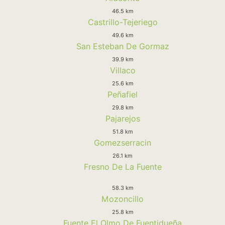
46.5 km
Castrillo-Tejeriego
49.6 km
San Esteban De Gormaz
39.9 km
Villaco
25.6 km
Peñafiel
29.8 km
Pajarejos
51.8 km
Gomezserracin
26.1 km
Fresno De La Fuente
58.3 km
Mozoncillo
25.8 km
Fuente El Olmo De Fuentidueña