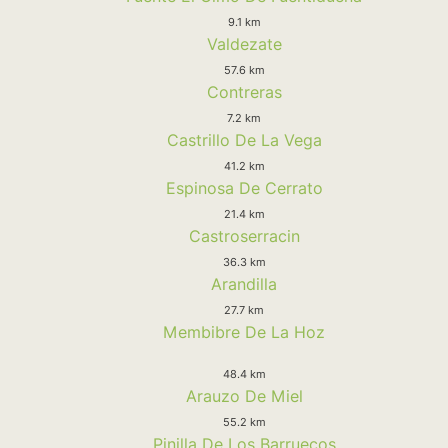
9.1 km
Valdezate
57.6 km
Contreras
7.2 km
Castrillo De La Vega
41.2 km
Espinosa De Cerrato
21.4 km
Castroserracin
36.3 km
Arandilla
27.7 km
Membibre De La Hoz
48.4 km
Arauzo De Miel
55.2 km
Pinilla De Los Barruecos