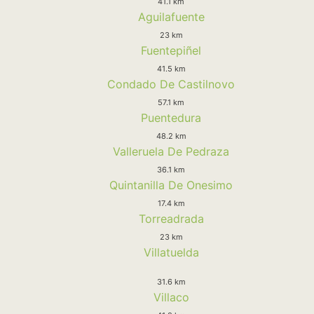
41.1 km
Aguilafuente
23 km
Fuentepiñel
41.5 km
Condado De Castilnovo
57.1 km
Puentedura
48.2 km
Valleruela De Pedraza
36.1 km
Quintanilla De Onesimo
17.4 km
Torreadrada
23 km
Villatuelda
31.6 km
Villaco