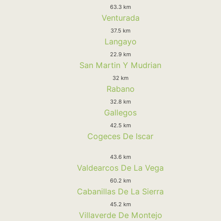
63.3 km
Venturada
37.5 km
Langayo
22.9 km
San Martin Y Mudrian
32 km
Rabano
32.8 km
Gallegos
42.5 km
Cogeces De Iscar
43.6 km
Valdearcos De La Vega
60.2 km
Cabanillas De La Sierra
45.2 km
Villaverde De Montejo