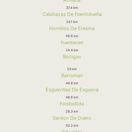
37.4 km
Calabazas De Fuentidueña
24.1 km
Hornillos De Eresma
56.6 km
Fuentecen
24.4 km
Bocigas
53 km
Barroman
44.8 km
Esguevillas De Esgueva
48.6 km
Fombellida
28.3 km
Sardon De Duero
50.2 km
Tiñosillos