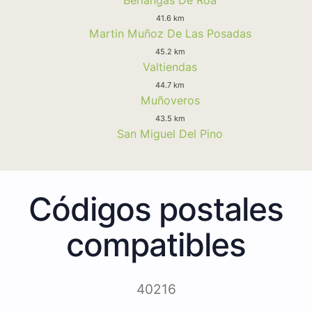
41.6 km
Martin Muñoz De Las Posadas
45.2 km
Valtiendas
44.7 km
Muñoveros
43.5 km
San Miguel Del Pino
Códigos postales
compatibles
40216