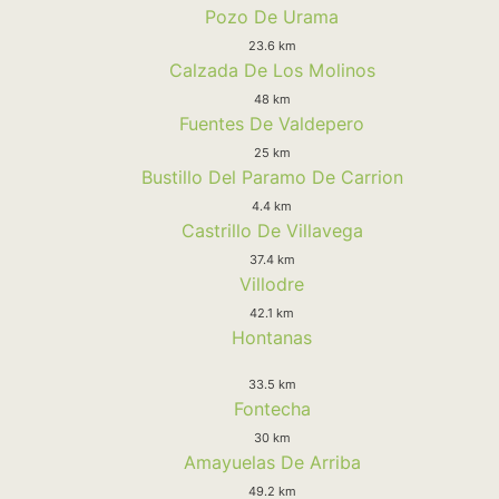
Pozo De Urama
23.6 km
Calzada De Los Molinos
48 km
Fuentes De Valdepero
25 km
Bustillo Del Paramo De Carrion
4.4 km
Castrillo De Villavega
37.4 km
Villodre
42.1 km
Hontanas
33.5 km
Fontecha
30 km
Amayuelas De Arriba
49.2 km