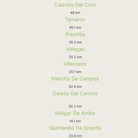
Calzada Del Coto
48 km
Tamaron
48.1 km
Frechilla
39.3 km
Villegas
20.2 km
Villovieco
20.1 km
Marcilla De Campos
52.6 km
Celada Del Camino
55.2 km
Melgar De Arriba
14.1 km
Quintanilla De Onsoña
33.8 km