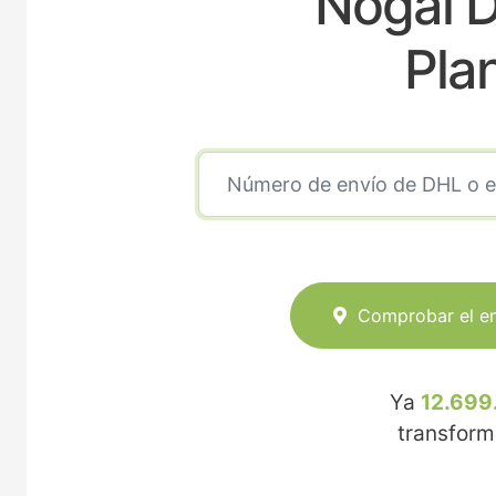
Nogal D
Pla
Comprobar el e
Ya
12.699
transfor