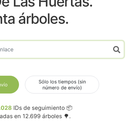
e Las Huertas.
nta árboles.
Sólo los tiempos (sin
nvío
número de envío)
.028
IDs de seguimiento 📦
madas en
12.699
árboles 🌳.