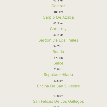
43.3 km
Castraz
48.1 km
Carpio De Azaba
45.5 km
Garcirrey
40.2 km
Sardon De Los Frailes
34.7 km
Boada
47.1 km
Salce
51.6 km
Sepulcro-Hilario
47.5 km
Encina De San Silvestre
19.8 km
San Felices De Los Gallegos