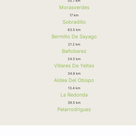
55.7 km
Morasverdes
17 km
Sobradillo
63.5 km
Bermillo De Sayago
21.2 km
Bañobarez
24.5 km
Villares De Yeltes
34.8 km
Aldea Del Obispo
13.4 km
La Redonda
39.5 km
Pelarrodriguez