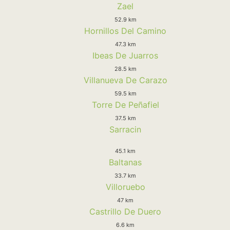
Zael
52.9 km
Hornillos Del Camino
47.3 km
Ibeas De Juarros
28.5 km
Villanueva De Carazo
59.5 km
Torre De Peñafiel
37.5 km
Sarracin
45.1 km
Baltanas
33.7 km
Villoruebo
47 km
Castrillo De Duero
6.6 km