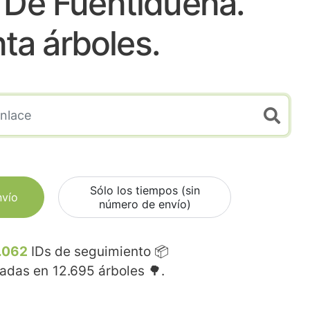
 De Fuentidueña.
nta árboles.
Sólo los tiempos (sin
nvío
número de envío)
.062
IDs de seguimiento 📦
madas en
12.695
árboles 🌳.