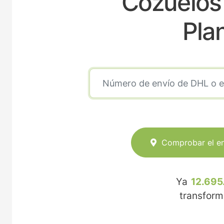
Cozuelos
Pla
Comprobar el e
Ya
12.695
transfor