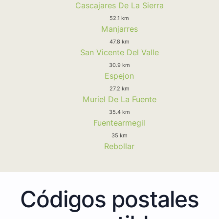
Cascajares De La Sierra
52.1 km
Manjarres
47.8 km
San Vicente Del Valle
30.9 km
Espejon
27.2 km
Muriel De La Fuente
35.4 km
Fuentearmegil
35 km
Rebollar
Códigos postales