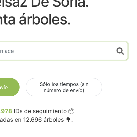
lsaz De Soria.
nta árboles.
Sólo los tiempos (sin
nvío
número de envío)
.978
IDs de seguimiento 📦
madas en
12.696
árboles 🌳.