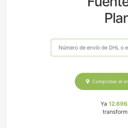
Fuente
Pla
Comprobar el e
Ya
12.696
transfor