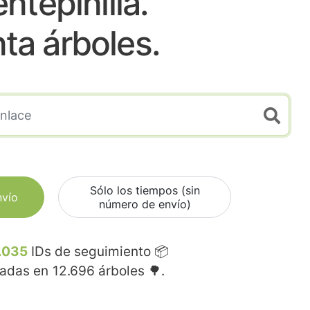
ntepinilla.
nta árboles.
Sólo los tiempos (sin
nvío
número de envío)
.035
IDs de seguimiento 📦
madas en
12.696
árboles 🌳.