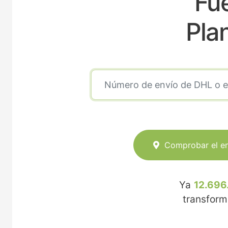
Fue
Pla
Comprobar el e
Ya
12.696
transfor