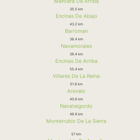
Mancera De Arriba
35.5 km
Encinas De Abajo
43.2 km
Barroman
38.4 km
Navamorales
36.4 km
Encinas De Arriba
55.4 km
Villares De La Reina
51.9 km
Arevalo
40.6 km
Navatalgordo
46.9 km
Monterrubio De La Sierra
57 km