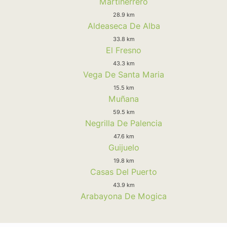
Martiherrero
28.9 km
Aldeaseca De Alba
33.8 km
El Fresno
43.3 km
Vega De Santa Maria
15.5 km
Muñana
59.5 km
Negrilla De Palencia
47.6 km
Guijuelo
19.8 km
Casas Del Puerto
43.9 km
Arabayona De Mogica