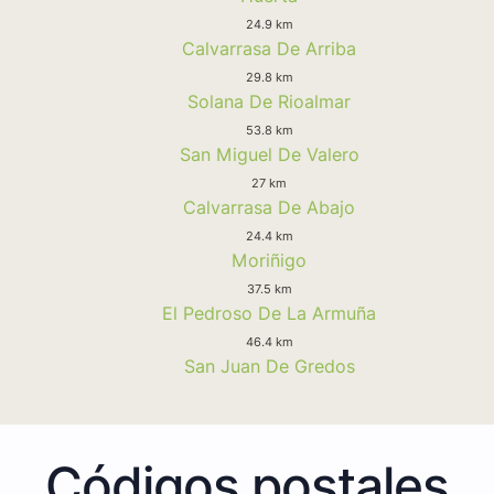
24.9 km
Calvarrasa De Arriba
29.8 km
Solana De Rioalmar
53.8 km
San Miguel De Valero
27 km
Calvarrasa De Abajo
24.4 km
Moriñigo
37.5 km
El Pedroso De La Armuña
46.4 km
San Juan De Gredos
Códigos postales