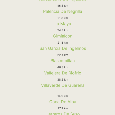
45.6 km
Palencia De Negrilla
21.8 km
La Maya
24.4 km
Gimialcon
21.8 km
San Garcia De Ingelmos
22.4 km
Blascomillan
46.8 km
Vallejera De Riofrio
38.3 km
Villaverde De Guareña
14.9 km
Coca De Alba
27.9 km
Herreros De Suso