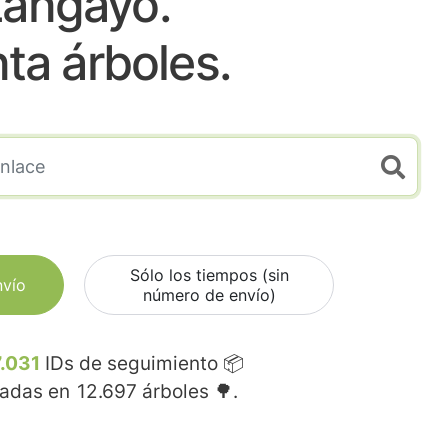
Langayo.
nta árboles.
Sólo los tiempos (sin
nvío
número de envío)
.031
IDs de seguimiento 📦
madas en
12.697
árboles 🌳.