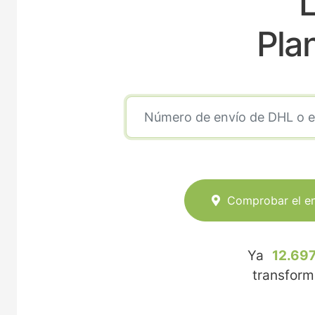
Pla
Comprobar el e
Ya
12.697
transfor