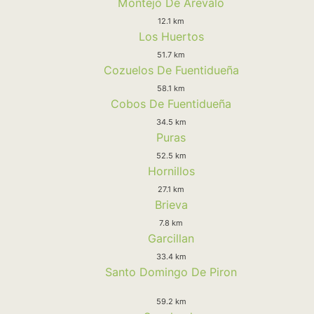
Montejo De Arevalo
12.1 km
Los Huertos
51.7 km
Cozuelos De Fuentidueña
58.1 km
Cobos De Fuentidueña
34.5 km
Puras
52.5 km
Hornillos
27.1 km
Brieva
7.8 km
Garcillan
33.4 km
Santo Domingo De Piron
59.2 km