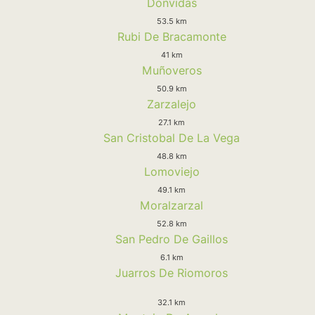
Donvidas
53.5 km
Rubi De Bracamonte
41 km
Muñoveros
50.9 km
Zarzalejo
27.1 km
San Cristobal De La Vega
48.8 km
Lomoviejo
49.1 km
Moralzarzal
52.8 km
San Pedro De Gaillos
6.1 km
Juarros De Riomoros
32.1 km