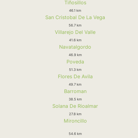
Tiñosillos
46.1 km
San Cristobal De La Vega
56.7 km
Villarejo Del Valle
41.6 km
Navatalgordo
46.9 km
Poveda
51.3 km
Flores De Avila
49.7 km
Barroman
38.5 km
Solana De Rioalmar
27.8 km
Mironcillo
54.6 km