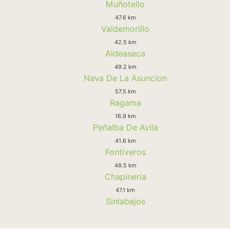
Muñotello
47.6 km
Valdemorillo
42.5 km
Aldeaseca
49.2 km
Nava De La Asuncion
57.5 km
Ragama
16.9 km
Peñalba De Avila
41.6 km
Fontiveros
48.5 km
Chapineria
47.1 km
Sinlabajos