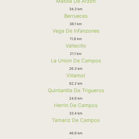
Matilla De Arzon
34.3 km
Berrueces
38.1 km
Vega De Infanzones
11.8 km
Vallecillo
21.1 km
La Union De Campos
26.3 km
Villamol
62.2 km
Quintanilla De Trigueros
24.6 km
Herrin De Campos
33.4 km
Tamariz De Campos
46.6 km