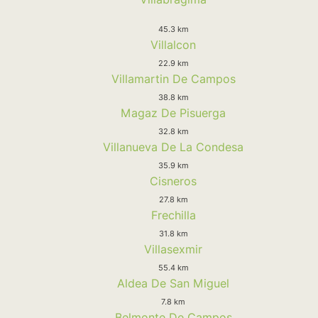
45.3 km
Villalcon
22.9 km
Villamartin De Campos
38.8 km
Magaz De Pisuerga
32.8 km
Villanueva De La Condesa
35.9 km
Cisneros
27.8 km
Frechilla
31.8 km
Villasexmir
55.4 km
Aldea De San Miguel
7.8 km
Belmonte De Campos