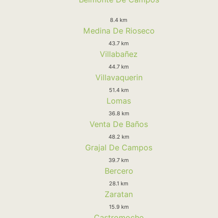
8.4 km
Medina De Rioseco
43.7 km
Villabañez
44.7 km
Villavaquerin
51.4 km
Lomas
36.8 km
Venta De Baños
48.2 km
Grajal De Campos
39.7 km
Bercero
28.1 km
Zaratan
15.9 km
Castromocho