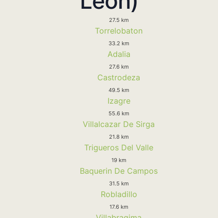
Leon)
27.5 km
Torrelobaton
33.2 km
Adalia
27.6 km
Castrodeza
49.5 km
Izagre
55.6 km
Villalcazar De Sirga
21.8 km
Trigueros Del Valle
19 km
Baquerin De Campos
31.5 km
Robladillo
17.6 km
Villabragima