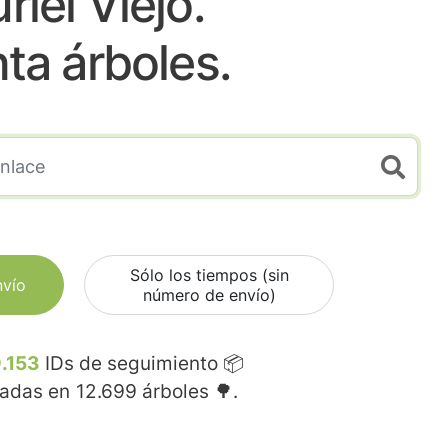
riel Viejo.
nta árboles.
Sólo los tiempos (sin
nvío
número de envío)
.153
IDs de seguimiento 📦
madas en
12.699
árboles 🌳.