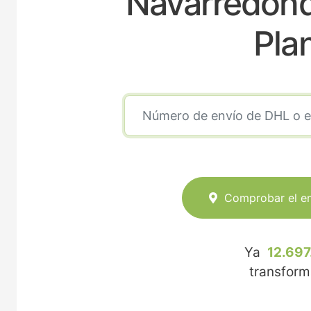
Navarredond
Pla
Comprobar el e
Ya
12.697
transfor