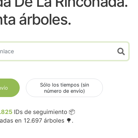
a De La Rinconada.
nta árboles.
Sólo los tiempos (sin
nvío
número de envío)
.825
IDs de seguimiento 📦
madas en
12.697
árboles 🌳.