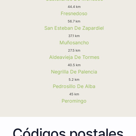
44.4 km
Fresnedoso
56.7 km
San Esteban De Zapardiel
37.1 km
Muñosancho
27.5 km
Aldeavieja De Tormes
40.5 km
Negrilla De Palencia
5.2 km
Pedrosillo De Alba
45 km
Peromingo
Códigos postales