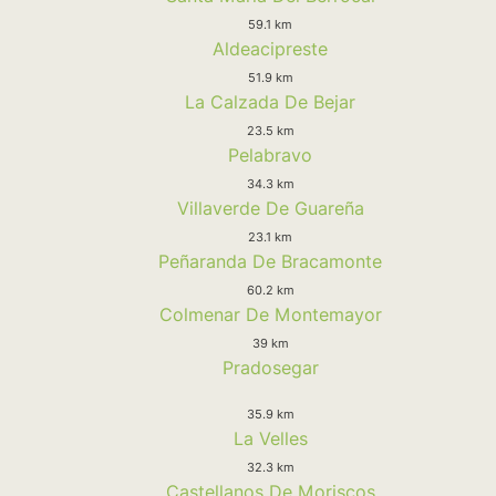
59.1 km
Aldeacipreste
51.9 km
La Calzada De Bejar
23.5 km
Pelabravo
34.3 km
Villaverde De Guareña
23.1 km
Peñaranda De Bracamonte
60.2 km
Colmenar De Montemayor
39 km
Pradosegar
35.9 km
La Velles
32.3 km
Castellanos De Moriscos