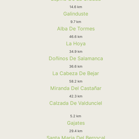
14.6 km
Galinduste
9.7 km
Alba De Tormes
46.6 km
La Hoya
34.9 km
Doñinos De Salamanca
36.6 km
La Cabeza De Bejar
58.2 km
Miranda Del Castañar
42.3 km
Calzada De Valdunciel
5.2 km
Gajates
29.4 km
Santa Maria Del Berrocal