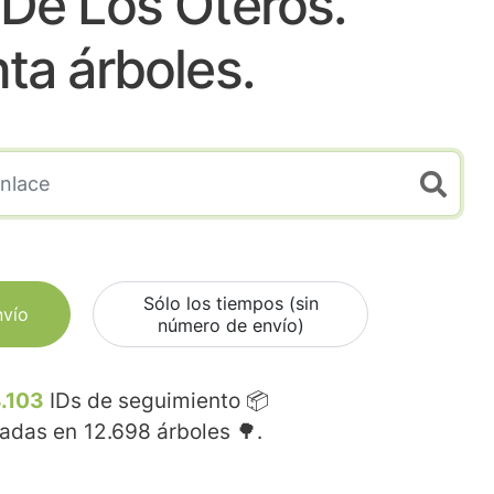
 De Los Oteros.
nta árboles.
Sólo los tiempos (sin
nvío
número de envío)
.103
IDs de seguimiento 📦
madas en
12.698
árboles 🌳.