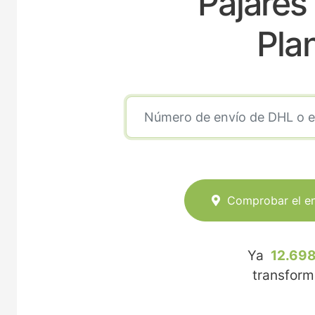
Pajares
Pla
Comprobar el e
Ya
12.698
transfor