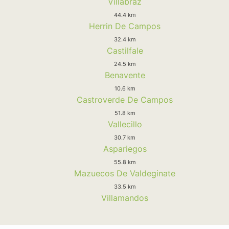
Villabraz
44.4 km
Herrin De Campos
32.4 km
Castilfale
24.5 km
Benavente
10.6 km
Castroverde De Campos
51.8 km
Vallecillo
30.7 km
Aspariegos
55.8 km
Mazuecos De Valdeginate
33.5 km
Villamandos