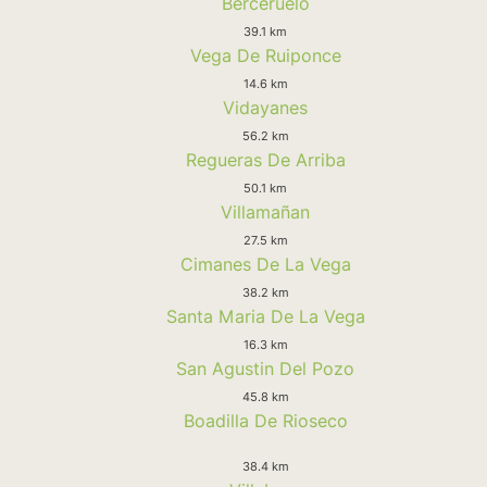
Berceruelo
39.1 km
Vega De Ruiponce
14.6 km
Vidayanes
56.2 km
Regueras De Arriba
50.1 km
Villamañan
27.5 km
Cimanes De La Vega
38.2 km
Santa Maria De La Vega
16.3 km
San Agustin Del Pozo
45.8 km
Boadilla De Rioseco
38.4 km