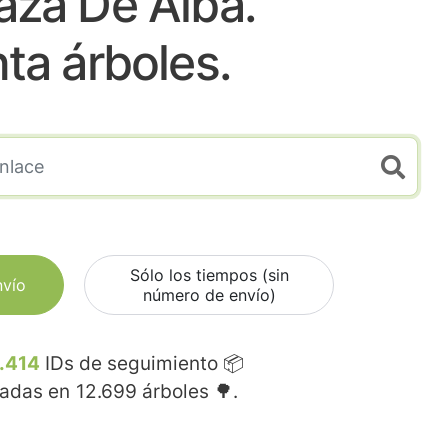
aza De Alba.
nta árboles.
Sólo los tiempos (sin
nvío
número de envío)
.414
IDs de seguimiento 📦
madas en
12.699
árboles 🌳.