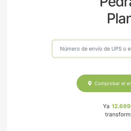
Pedr
Pla
Comprobar el e
Ya
12.699
transfor