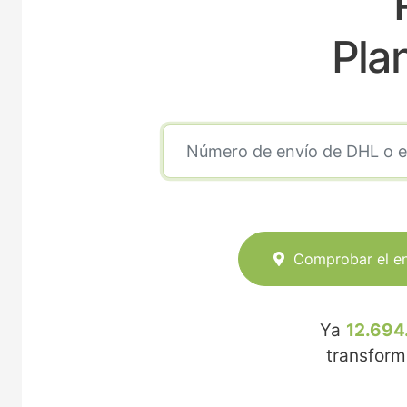
Pla
Comprobar el e
Ya
12.694
transfor