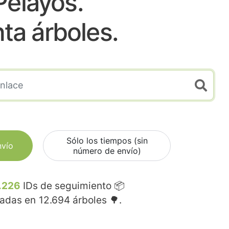
Pelayos.
nta árboles.
Sólo los tiempos (sin
nvío
número de envío)
.226
IDs de seguimiento 📦
madas en
12.694
árboles 🌳.