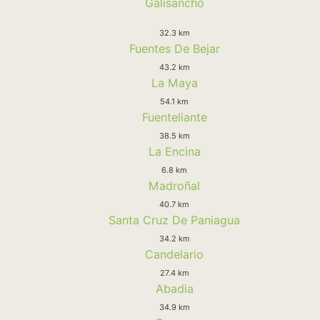
Galisancho
32.3 km
Fuentes De Bejar
43.2 km
La Maya
54.1 km
Fuenteliante
38.5 km
La Encina
6.8 km
Madroñal
40.7 km
Santa Cruz De Paniagua
34.2 km
Candelario
27.4 km
Abadia
34.9 km