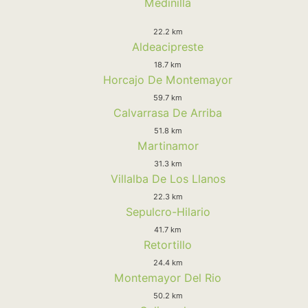
Medinilla
22.2 km
Aldeacipreste
18.7 km
Horcajo De Montemayor
59.7 km
Calvarrasa De Arriba
51.8 km
Martinamor
31.3 km
Villalba De Los Llanos
22.3 km
Sepulcro-Hilario
41.7 km
Retortillo
24.4 km
Montemayor Del Rio
50.2 km