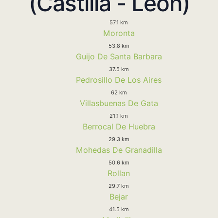
(Castilla - Leon)
57.1 km
Moronta
53.8 km
Guijo De Santa Barbara
37.5 km
Pedrosillo De Los Aires
62 km
Villasbuenas De Gata
21.1 km
Berrocal De Huebra
29.3 km
Mohedas De Granadilla
50.6 km
Rollan
29.7 km
Bejar
41.5 km