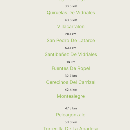
36.5 km
Quiruelas De Vidriales
43.6 km
Villacarralon
20.1 km
San Pedro De Latarce
53.1 km
Santibañez De Vidriales
18 km
Fuentes De Ropel
32.7 km
Cerecinos Del Carrizal
42.4 km
Montealegre
47.5 km
Peleagonzalo
53.6 km
Torrecilla De La Abadesa