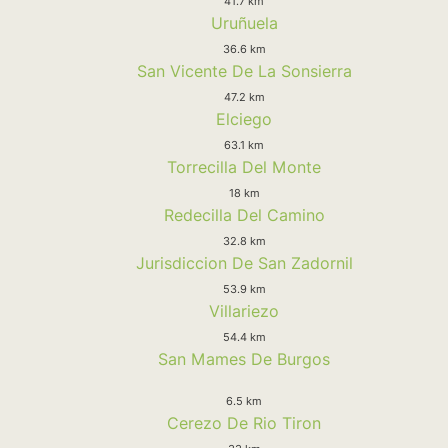
41.7 km
Uruñuela
36.6 km
San Vicente De La Sonsierra
47.2 km
Elciego
63.1 km
Torrecilla Del Monte
18 km
Redecilla Del Camino
32.8 km
Jurisdiccion De San Zadornil
53.9 km
Villariezo
54.4 km
San Mames De Burgos
6.5 km
Cerezo De Rio Tiron