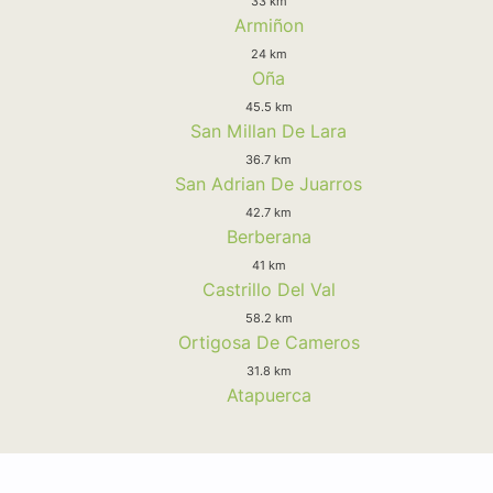
33 km
Armiñon
24 km
Oña
45.5 km
San Millan De Lara
36.7 km
San Adrian De Juarros
42.7 km
Berberana
41 km
Castrillo Del Val
58.2 km
Ortigosa De Cameros
31.8 km
Atapuerca