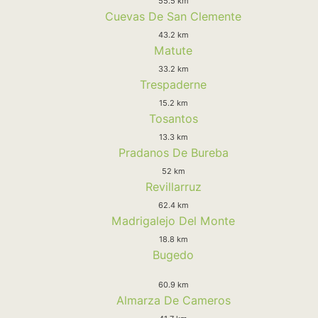
55.5 km
Cuevas De San Clemente
43.2 km
Matute
33.2 km
Trespaderne
15.2 km
Tosantos
13.3 km
Pradanos De Bureba
52 km
Revillarruz
62.4 km
Madrigalejo Del Monte
18.8 km
Bugedo
60.9 km
Almarza De Cameros