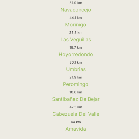
51.9 km
Navaconcejo
44.1 km
Moriñigo
25.8 km
Las Veguillas
19.7 km
Hoyorredondo
30.1 km
Umbrias
21.9 km
Peromingo
10.6 km
Santibañez De Bejar
47.3 km
Cabezuela Del Valle
44 km
Amavida