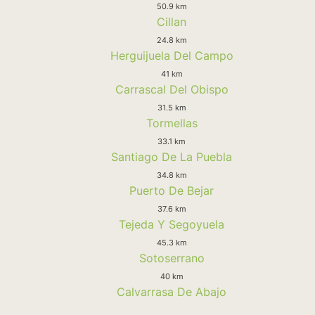
50.9 km
Cillan
24.8 km
Herguijuela Del Campo
41 km
Carrascal Del Obispo
31.5 km
Tormellas
33.1 km
Santiago De La Puebla
34.8 km
Puerto De Bejar
37.6 km
Tejeda Y Segoyuela
45.3 km
Sotoserrano
40 km
Calvarrasa De Abajo