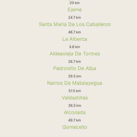
20 km
Ejeme
24.7 km
Santa Maria De Los Caballeros
46.7 km
La Alberca
4.6 km
Aldeavieja De Tormes
28.7 km
Pedrosillo De Alba
29.5 km
Narros De Matalayegua
57.5 km
Valdastillas
39.3 km
Alconada
49.7 km
Gomecello