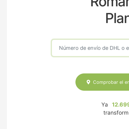
Roman
Pla
Comprobar el e
Ya
12.69
transfor