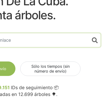
 De La Cuba.
nta árboles.
Sólo los tiempos (sin
nvío
número de envío)
9.151
IDs de seguimiento 📦
madas en
12.699
árboles 🌳.