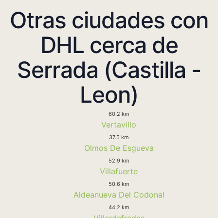
Otras ciudades con
DHL cerca de
Serrada (Castilla -
Leon)
60.2 km
Vertavillo
37.5 km
Olmos De Esgueva
52.9 km
Villafuerte
50.6 km
Aldeanueva Del Codonal
44.2 km
Villardefrades