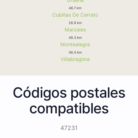
48.7 km
Cubillas De Cerrato
26.9 km
Marzales
48.3 km
Montealegre
46.4 km
Villabragima
Códigos postales
compatibles
47231