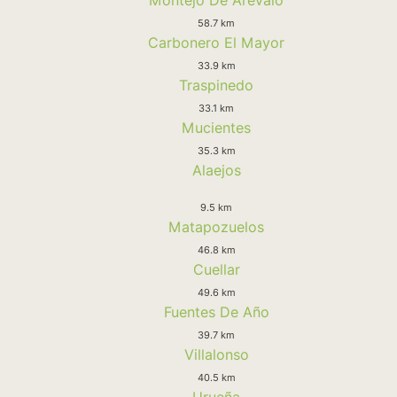
58.7 km
Carbonero El Mayor
33.9 km
Traspinedo
33.1 km
Mucientes
35.3 km
Alaejos
9.5 km
Matapozuelos
46.8 km
Cuellar
49.6 km
Fuentes De Año
39.7 km
Villalonso
40.5 km
Urueña