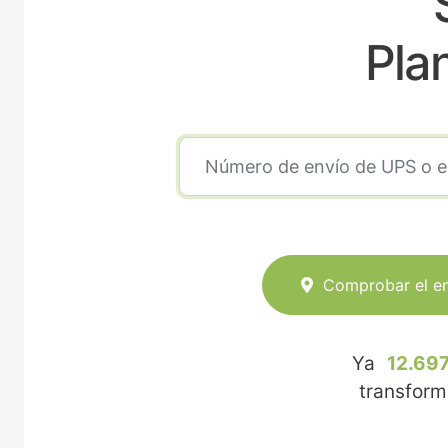
Pla
Comprobar el e
Ya
12.697
transfor