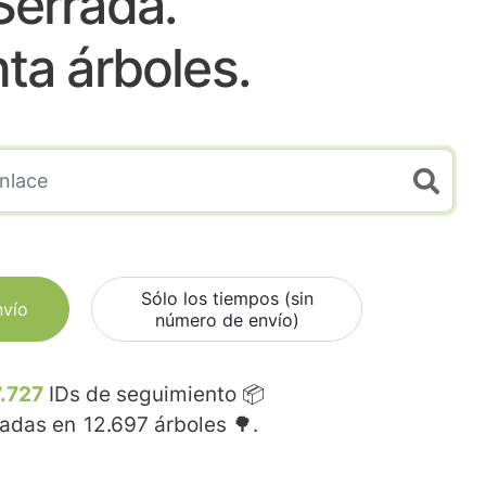
Serrada.
nta árboles.
Sólo los tiempos (sin
nvío
número de envío)
.727
IDs de seguimiento 📦
madas en
12.697
árboles 🌳.