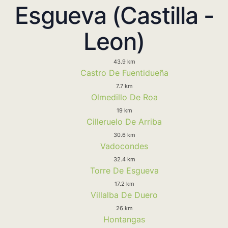
Esgueva (Castilla -
Leon)
43.9 km
Castro De Fuentidueña
7.7 km
Olmedillo De Roa
19 km
Cilleruelo De Arriba
30.6 km
Vadocondes
32.4 km
Torre De Esgueva
17.2 km
Villalba De Duero
26 km
Hontangas