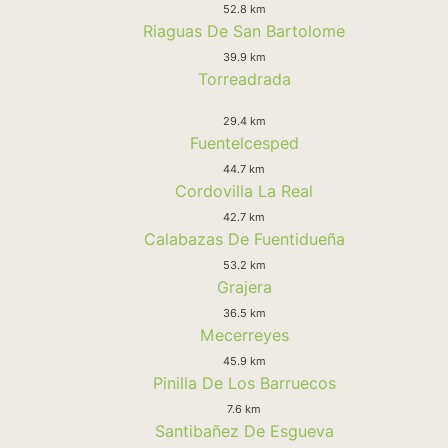
52.8 km
Riaguas De San Bartolome
39.9 km
Torreadrada
29.4 km
Fuentelcesped
44.7 km
Cordovilla La Real
42.7 km
Calabazas De Fuentidueña
53.2 km
Grajera
36.5 km
Mecerreyes
45.9 km
Pinilla De Los Barruecos
7.6 km
Santibañez De Esgueva