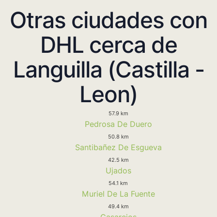
Otras ciudades con
DHL cerca de
Languilla (Castilla -
Leon)
57.9 km
Pedrosa De Duero
50.8 km
Santibañez De Esgueva
42.5 km
Ujados
54.1 km
Muriel De La Fuente
49.4 km
Casarejos