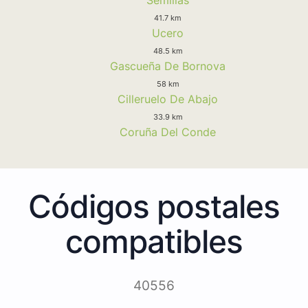
41.7 km
Ucero
48.5 km
Gascueña De Bornova
58 km
Cilleruelo De Abajo
33.9 km
Coruña Del Conde
Códigos postales
compatibles
40556