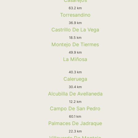
63.2 km
Torresandino
36.9 km
Castrillo De La Vega
18.5 km
Montejo De Tiermes
49.9 km
La Miñosa
40.3 km
Caleruega
30.4 km
Alcubilla De Avellaneda
12.2 km
Campo De San Pedro
60.1 km
Palmaces De Jadraque
22.3 km
Villaverde De Montejo