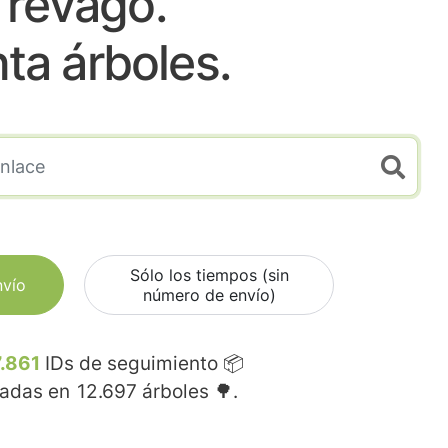
Trevago.
nta árboles.
Sólo los tiempos (sin
nvío
número de envío)
.861
IDs de seguimiento 📦
madas en
12.697
árboles 🌳.