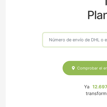
Pla
Comprobar el e
Ya
12.697
transfor