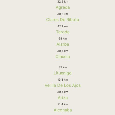
32.8 km
Agreda
30.7 km
Clares De Ribota
42.1 km
Taroda
68 km
Alarba
30.4 km
Cihuela
39 km
Lituenigo
19.3 km
Velilla De Los Ajos
39.4 km
Ariza
21.4 km
Alconaba