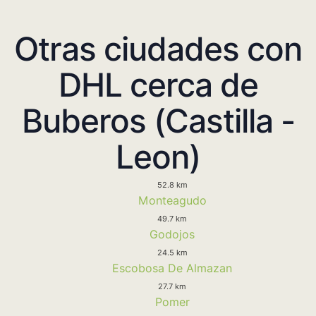
Otras ciudades con
DHL cerca de
Buberos (Castilla -
Leon)
52.8 km
Monteagudo
49.7 km
Godojos
24.5 km
Escobosa De Almazan
27.7 km
Pomer