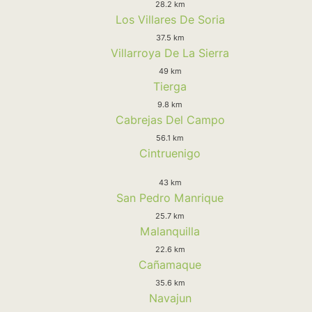
28.2 km
Los Villares De Soria
37.5 km
Villarroya De La Sierra
49 km
Tierga
9.8 km
Cabrejas Del Campo
56.1 km
Cintruenigo
43 km
San Pedro Manrique
25.7 km
Malanquilla
22.6 km
Cañamaque
35.6 km
Navajun