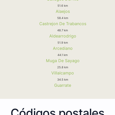
51.6 km
Alaejos
58.4 km
Castrejon De Trabancos
48.7 km
Aldearrodrigo
51.9 km
Arcediano
44.1 km
Muga De Sayago
25.8 km
Villalcampo
34.5 km
Guarrate
Códigos postales