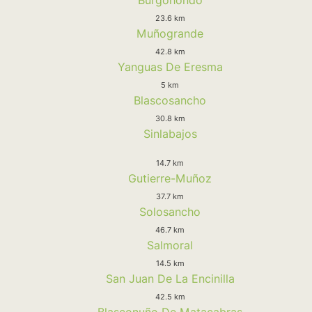
23.6 km
Muñogrande
42.8 km
Yanguas De Eresma
5 km
Blascosancho
30.8 km
Sinlabajos
14.7 km
Gutierre-Muñoz
37.7 km
Solosancho
46.7 km
Salmoral
14.5 km
San Juan De La Encinilla
42.5 km
Blasconuño De Matacabras