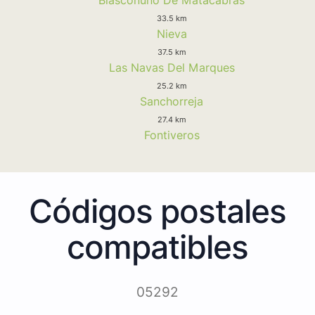
33.5 km
Nieva
37.5 km
Las Navas Del Marques
25.2 km
Sanchorreja
27.4 km
Fontiveros
Códigos postales
compatibles
05292