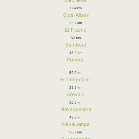
17.4 km
Ojos-Albos
25.7 km
El Fresno
52 km
Samboal
46.2 km
Poveda
59.9 km
Fuentepelayo
23.5 km
Arevalo
50.5 km
Navaquesera
48.8 km
Navaluenga
50.7 km
Burgohondo