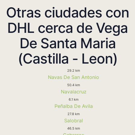
Otras ciudades con
DHL cerca de Vega
De Santa Maria
(Castilla - Leon)
29.2 km
Navas De San Antonio
50.4 km
Navalacruz
6.1 km
Peñalba De Avila
27.8 km
Salobral
46.5 km
Cebreros