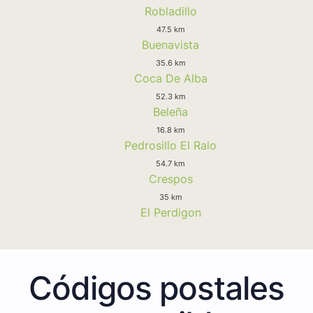
Robladillo
47.5 km
Buenavista
35.6 km
Coca De Alba
52.3 km
Beleña
16.8 km
Pedrosillo El Ralo
54.7 km
Crespos
35 km
El Perdigon
Códigos postales