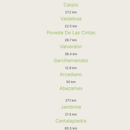
Carpio
27.2 km
Valdelosa
22.5 km
Poveda De Las Cintas
28.7 km
Valverdon
36.4 km
Garcihernandez
12.9 km
Arcediano
50 km
Abezames
27.1 km
Jambrina
21.5 km
Cantalapiedra
65.5 km