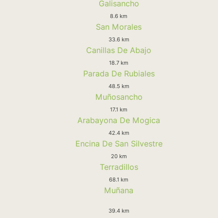
Galisancho
8.6 km
San Morales
33.6 km
Canillas De Abajo
18.7 km
Parada De Rubiales
48.5 km
Muñosancho
17.1 km
Arabayona De Mogica
42.4 km
Encina De San Silvestre
20 km
Terradillos
68.1 km
Muñana
39.4 km