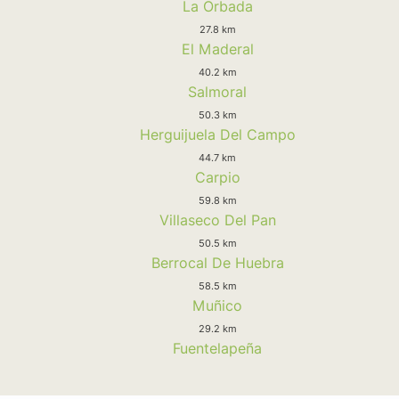
La Orbada
27.8 km
El Maderal
40.2 km
Salmoral
50.3 km
Herguijuela Del Campo
44.7 km
Carpio
59.8 km
Villaseco Del Pan
50.5 km
Berrocal De Huebra
58.5 km
Muñico
29.2 km
Fuentelapeña