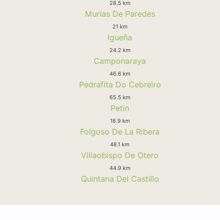
28.5 km
Murias De Paredes
21 km
Igueña
24.2 km
Camponaraya
46.6 km
Pedrafita Do Cebreiro
65.5 km
Petin
18.9 km
Folgoso De La Ribera
48.1 km
Villaobispo De Otero
44.9 km
Quintana Del Castillo