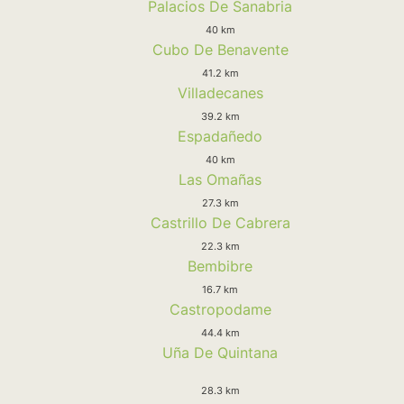
Palacios De Sanabria
40 km
Cubo De Benavente
41.2 km
Villadecanes
39.2 km
Espadañedo
40 km
Las Omañas
27.3 km
Castrillo De Cabrera
22.3 km
Bembibre
16.7 km
Castropodame
44.4 km
Uña De Quintana
28.3 km