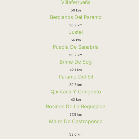
Villaferrueña
50 km
Bercianos Del Paramo
36.9 km
Justel
56 km
Puebla De Sanabria
50.2 km
Brime De Sog
42.1 km
Paramo Del Sil
29.7 km
Quintana Y Congosto
42 km
Rosinos De La Requejada
57.5 km
Maire De Castroponce
53.6 km