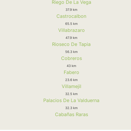
Riego De La Vega
37.9 km
Castrocalbon
65.5 km
Villabrazaro
47.9 km
Rioseco De Tapia
56.3 km
Cobreros
43 km
Fabero
23.6 km
Villamejil
32.5 km
Palacios De La Valduerna
32.3 km
Cabañas Raras