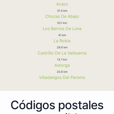
Ardon
31.4 km
Chozas De Abajo
33.1 km
Los Barrios De Luna
41 km
La Robla
28.6 km
Castrillo De La Valduerna
13.7 km
Astorga
20.6 km
Villadangos Del Paramo
Códigos postales