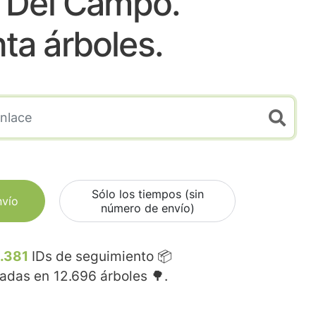
r Del Campo.
nta árboles.
Sólo los tiempos (sin
nvío
número de envío)
.381
IDs de seguimiento 📦
madas en
12.696
árboles 🌳.