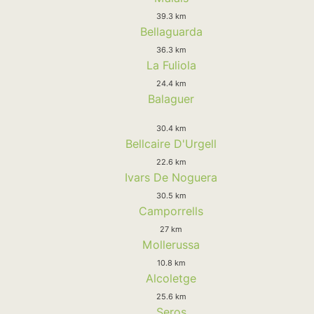
39.3 km
Bellaguarda
36.3 km
La Fuliola
24.4 km
Balaguer
30.4 km
Bellcaire D'Urgell
22.6 km
Ivars De Noguera
30.5 km
Camporrells
27 km
Mollerussa
10.8 km
Alcoletge
25.6 km
Seros