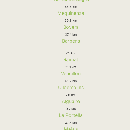
46.6 km
Mequinenza
39.6 km
Bovera
37.4 km
Barbens
7.5 km
Raimat
21.1 km
Vencillon
45.7 km
Ulldemolins
7.8 km
Alguaire
9.7 km
La Portella
37.5 km
Maials