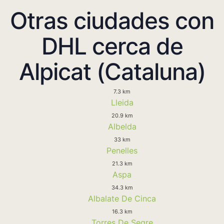
Otras ciudades con
DHL cerca de
Alpicat (Cataluna)
7.3 km
Lleida
20.9 km
Albelda
33 km
Penelles
21.3 km
Aspa
34.3 km
Albalate De Cinca
16.3 km
Torres De Segre