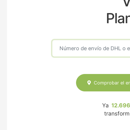
V
Pla
Comprobar el e
Ya
12.696
transfor