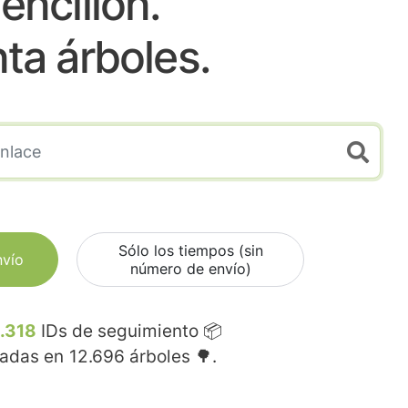
encillon.
nta árboles.
Sólo los tiempos (sin
nvío
número de envío)
.318
IDs de seguimiento 📦
madas en
12.696
árboles 🌳.