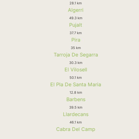
28.1 km
Algerri
49.3 km
Pujalt
37.7 km
Pira
35 km
Tarroja De Segarra
30.3 km
El Vilosell
50.1 km
El Pla De Santa Maria
12.8 km
Barbens
39.5 km
Llardecans
46.1 km
Cabra Del Camp