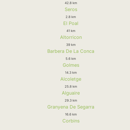
42.8 km
Seros
2.8 km
El Poal
41 km
Altorricon
39 km
Barbera De La Conca
5.6 km
Golmes
14.3 km
Alcoletge
25.8 km
Alguaire
29.3 km
Granyena De Segarra
16.6 km
Corbins