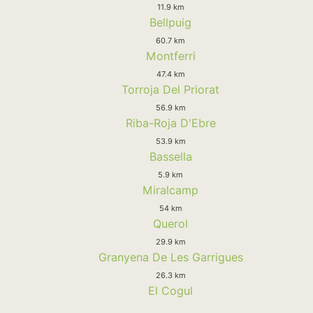
11.9 km
Bellpuig
60.7 km
Montferri
47.4 km
Torroja Del Priorat
56.9 km
Riba-Roja D'Ebre
53.9 km
Bassella
5.9 km
Miralcamp
54 km
Querol
29.9 km
Granyena De Les Garrigues
26.3 km
El Cogul